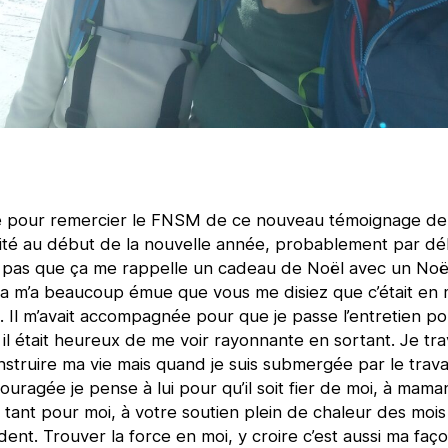
e pour remercier le FNSM de ce nouveau témoignage de
ité au début de la nouvelle année, probablement par dél
 pas que ça me rappelle un cadeau de Noël avec un Noë
Ça m’a beaucoup émue que vous me disiez que c’était en
 Il m’avait accompagnée pour que je passe l’entretien p
 il était heureux de me voir rayonnante en sortant. Je trav
struire ma vie mais quand je suis submergée par le trava
uragée je pense à lui pour qu’il soit fier de moi, à mama
it tant pour moi, à votre soutien plein de chaleur des moi
dent. Trouver la force en moi, y croire c’est aussi ma faç