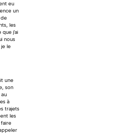
ment eu
mence un
 de
ts, les
que j’ai
ui nous
je le
it une
e, son
 au
ges à
s trajets
ment les
faire
 appeler