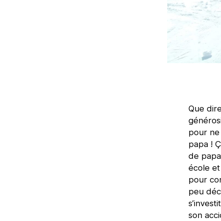
Que dir
généros
pour ne
papa ! 
de papa.
école et
pour con
peu déco
s’invest
son acci