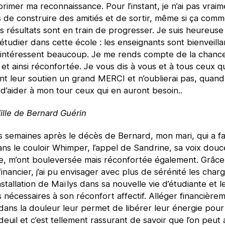
rimer ma reconnaissance. Pour l’instant, je n’ai pas vrai
 de construire des amitiés et de sortir, même si ça com
 résultats sont en train de progresser. Je suis heureuse
étudier dans cette école : les enseignants sont bienveillan
intéressent beaucoup. Je me rends compte de la chance 
à et ainsi réconfortée. Je vous dis à vous et à tous ceux q
t leur soutien un grand MERCI et n’oublierai pas, quand 
 d’aider à mon tour ceux qui en auront besoin..
fille de Bernard Guérin
s semaines après le décès de Bernard, mon mari, qui a fa
ns le couloir Whimper, l’appel de Sandrine, sa voix douc
e, m’ont bouleversée mais réconfortée également. Grâce
financier, j’ai pu envisager avec plus de sérénité les char
installation de Maïlys dans sa nouvelle vie d’étudiante et le
s nécessaires à son réconfort affectif. Alléger financière
 dans la douleur leur permet de libérer leur énergie pour 
deuil et c’est tellement rassurant de savoir que l’on peut