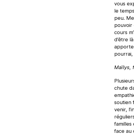
vous exp
le temps
peu. Mes
pouvoir 
cours m’
d’être l
apporten
pourrai,
Maïlys, 
Plusieur
chute da
empathi
soutien 
venir, l’
régulier
familles
face au 