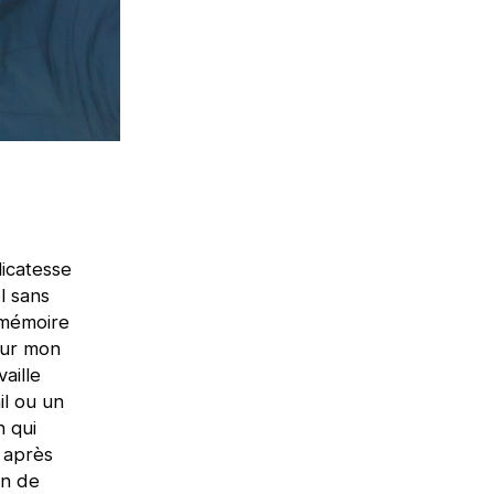
icatesse
l sans
 mémoire
our mon
aille
il ou un
n qui
s après
on de