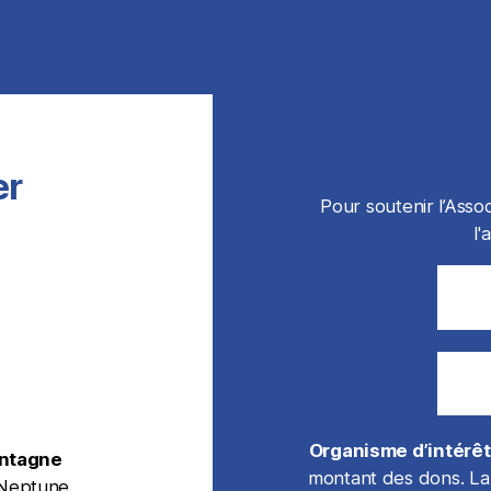
er
Pour soutenir l’Asso
l'
Organisme d’intérê
ontagne
montant des dons. La 
 Neptune